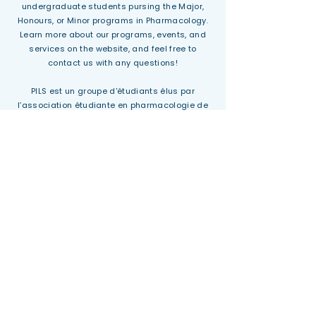
undergraduate students pursing the Major,
Honours, or Minor programs in Pharmacology.
Learn more about our programs, events, and
services on the website, and feel free to
contact us with any questions!
PILS est un groupe d'étudiants élus par
l’association étudiante en pharmacologie de
McGill pour les représenter et les servir. Nous
représentons tous les étudiants de premier
cycle inscrits aux programmes “Majeure”,
“Honours”, et “Mineure” en pharmacologie. Pour
en savoir plus sur nos programmes,
événements et services, consultez ce site web
et n’hésitez pas à nous contacter avec vos
questions!
Join PILS
Office Location:
McIntyre Building, 3655